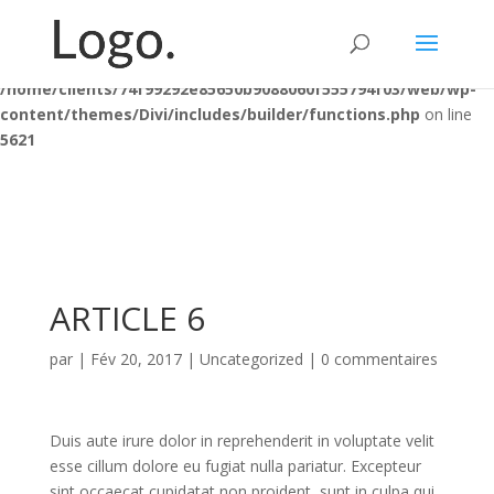
Warning
: "continue" targeting switch is equivalent to "break". Did
you mean to use "continue 2"? in
/home/clients/74f99292e85650b9088060f555794f03/web/wp-
content/themes/Divi/includes/builder/functions.php
on line
5621
ARTICLE 6
par
|
Fév 20, 2017
|
Uncategorized
|
0 commentaires
Duis aute irure dolor in reprehenderit in voluptate velit
esse cillum dolore eu fugiat nulla pariatur. Excepteur
sint occaecat cupidatat non proident, sunt in culpa qui