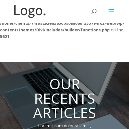
Warning
: "continue" targeting switch is equivalent to "break". Did
you mean to use "continue 2"? in
/home/clients/74f99292e85650b9088060f555794f03/web/wp-
content/themes/Divi/includes/builder/functions.php
on line
5621
OUR
RECENTS
ARTICLES
Lorem ipsum dolor sit amet,